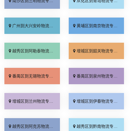
南沙区到三明物流专线_天天发车「一站式托运」
从化区到青岛物流专线_门到门配送「高效快运」
广州到大兴安岭物流专线_多久时间「运保时效」
黄埔区到南京物流专线_合同承运「全程无虑」
越秀区到阿勒泰物流专线_随叫随到「服务周到」
增城区到韶关物流专线_几天到达「无需中转」
番禺区到无锡物流专线_市县派送「高速快运」
番禺区到泉州物流专线_多少一吨「准时准点」
增城区到兰州物流专线_高速快运「直达往返」
增城区到伊春物流专线_零担配货「多年经验」
越秀区到阿克苏物流专线_门到门接送「上门取件」
越秀区到黔南物流专线_损坏理赔「收费介绍」