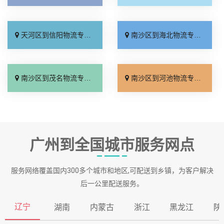
天河区到信阳物流专线_整车配货「无需中转」
南沙区到海北物流专线_整车配货「门到门接送」
南沙区到茂名物流专线_诚信经营「急你所需」
南沙区到河池物流专线_实时反馈「托运放心」
广州到全国城市服务网点
服务网络覆盖国内300多个城市和地区,可配送到乡镇，为客户解决
后一公里配送服务。
辽宁
湖南
内蒙古
浙江
黑龙江
陕