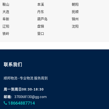
鞍山
本溪
朝阳
大连
丹东
抚顺
阜新
葫芦岛
锦州
辽阳
盘锦
沈阳
铁岭
营口
联系我们
顺邦物流--专业物流 服务周到
周一到周日08:30-18:30
邮箱:
370068130@gg.com
18664887714