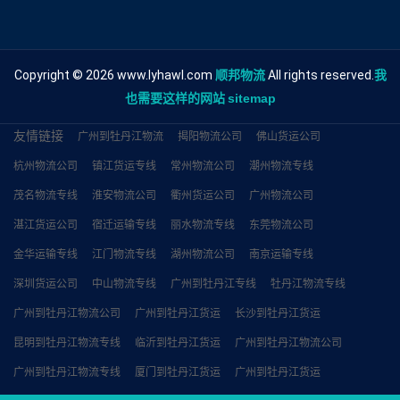
Copyright © 2026 www.lyhawl.com
顺邦物流
All rights reserved.
我
也需要这样的网站
sitemap
友情链接
广州到牡丹江物流
揭阳物流公司
佛山货运公司
杭州物流公司
镇江货运专线
常州物流公司
潮州物流专线
茂名物流专线
淮安物流公司
衢州货运公司
广州物流公司
湛江货运公司
宿迁运输专线
丽水物流专线
东莞物流公司
金华运输专线
江门物流专线
湖州物流公司
南京运输专线
深圳货运公司
中山物流专线
广州到牡丹江专线
牡丹江物流专线
广州到牡丹江物流公司
广州到牡丹江货运
长沙到牡丹江货运
昆明到牡丹江物流专线
临沂到牡丹江货运
广州到牡丹江物流公司
广州到牡丹江物流专线
厦门到牡丹江货运
广州到牡丹江货运